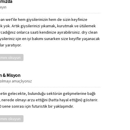
ımızda
nıyın
ean wet'ile hem giysilerinizin hem de sizin keyfinize
k yok. Artık giysilerinizi yıkamak, kurutmak ve ütülemek
rcadığınız onlarca saati kendinize ayırabilirsiniz. dry clean
ysileriniz için en iyi bakımı sunarken size keyifle yaşanacak
ar yaratıyor.
mını okuyun
n & Misyon
olmayı amaçlıyoruz
rketin gelecekte, bulunduğu sektörün gelişmelerine bağlı
 nerede olmayı arzu ettiğini (hatta hayal ettiğini) gösterir.
 sene sonrası için futuristik bir yaklaşımdır.
mını okuyun