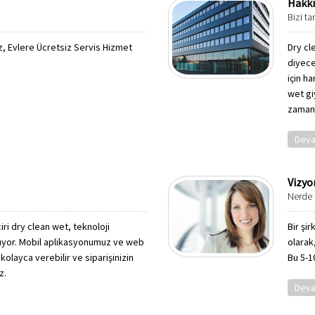
Hakk
Bizi ta
, Evlere Ücretsiz Servis Hizmet
Dry cl
diyece
için ha
wet gi
zamanl
Deva
Vizyo
Nerde 
iri dry clean wet, teknoloji
Bir şi
tıyor. Mobil aplikasyonumuz ve web
olarak,
kolayca verebilir ve siparişinizin
Bu 5-10
z.
Deva