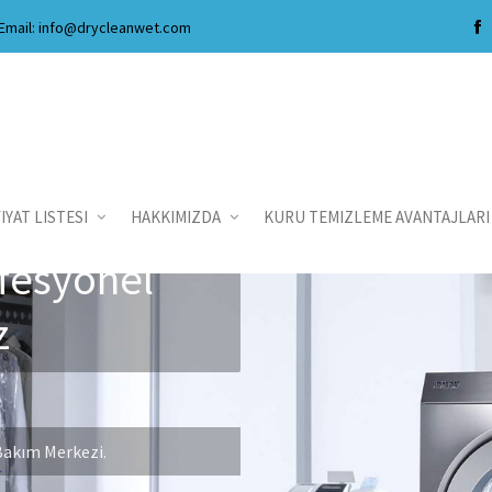
Email: info@drycleanwet.com
IYAT LISTESI
HAKKIMIZDA
KURU TEMIZLEME AVANTAJLAR
ofesyonel
z
Bakım Merkezi.