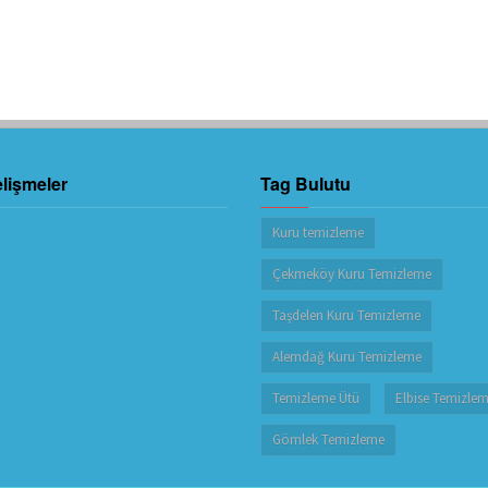
lişmeler
Tag Bulutu
Kuru temizleme
Çekmeköy Kuru Temizleme
Taşdelen Kuru Temizleme
Alemdağ Kuru Temizleme
Temizleme Ütü
Elbise Temizle
Gömlek Temizleme